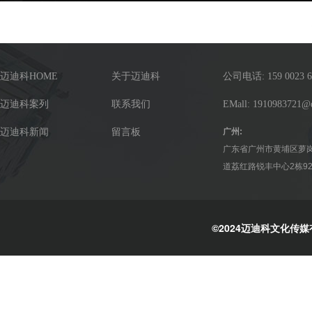
迈迪科HOME
关于迈迪科
公司电话: 159 0023 6
迈迪科案列
联系我们
EMall: 1910983721@
迈迪科新闻
留言板
广州:
广东省广州市黄埔区萝
道荔红路锐丰中心2栋92
©2024迈迪科文化传媒有