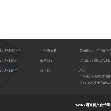
迈迪科HOME
关于迈迪科
公司电话: 159 0023 6
迈迪科案列
联系我们
EMall: 1910983721@
迈迪科新闻
留言板
广州:
广东省广州市黄埔区萝
道荔红路锐丰中心2栋92
©2024迈迪科文化传媒有