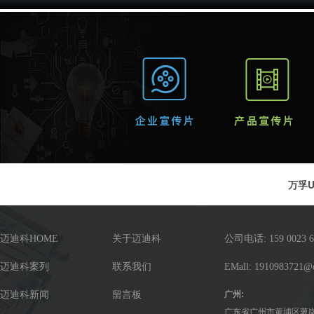
万孚U
迈迪科HOME
关于迈迪科
公司电话: 159 0023 6
迈迪科案列
联系我们
EMall: 1910983721@
迈迪科新闻
留言板
广州:
广东省广州市黄埔区萝