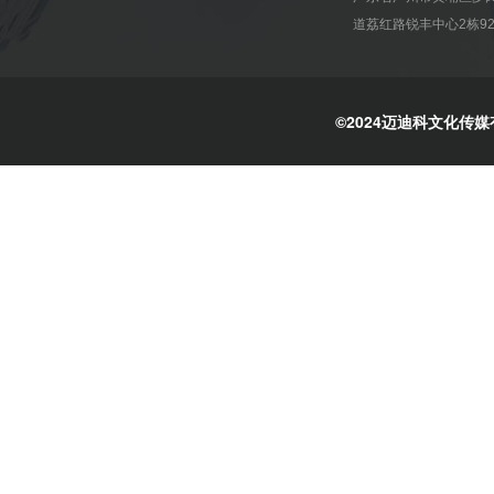
道荔红路锐丰中心2栋92
©2024迈迪科文化传媒有