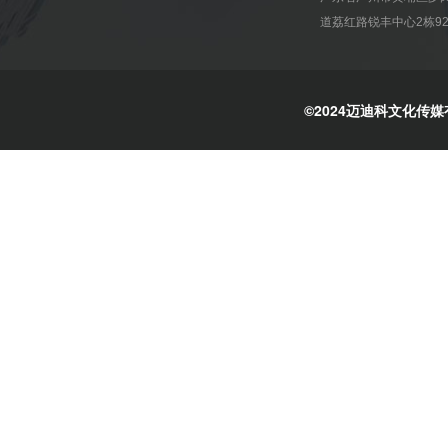
道荔红路锐丰中心2栋92
©2024迈迪科文化传媒有