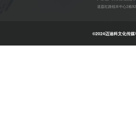
道荔红路锐丰中心2栋92
©2024迈迪科文化传媒有