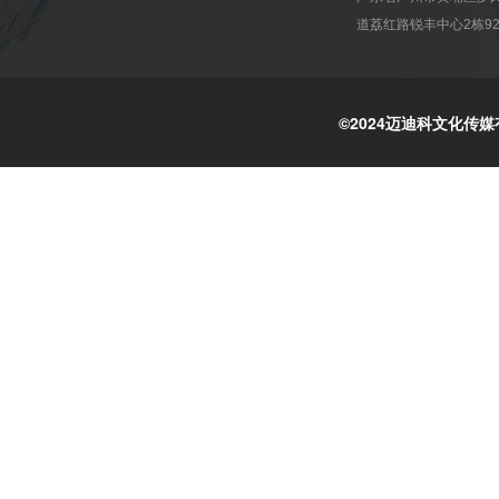
道荔红路锐丰中心2栋92
©2024迈迪科文化传媒有