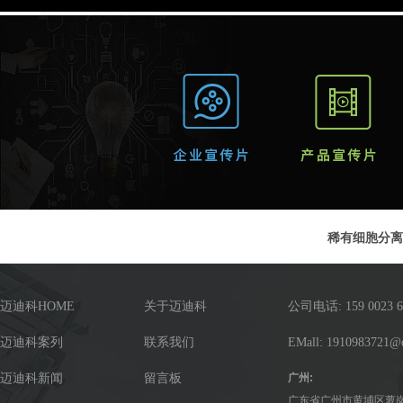
稀有细胞分离
迈迪科HOME
关于迈迪科
公司电话: 159 0023 6
迈迪科案列
联系我们
EMall: 1910983721@
迈迪科新闻
留言板
广州:
广东省广州市黄埔区萝