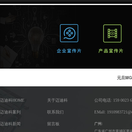
元旦MG
迈迪科HOME
关于迈迪科
公司电话: 159 0023 6
迈迪科案列
联系我们
EMall: 1910983721@
迈迪科新闻
留言板
广州:
广东省广州市黄埔区萝