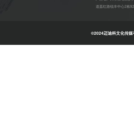
道荔红路锐丰中心2栋92
©2024迈迪科文化传媒有