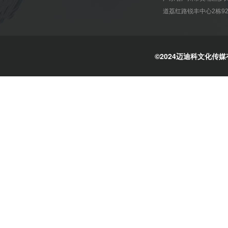
道荔红路锐丰中心2栋92
©2024迈迪科文化传媒有