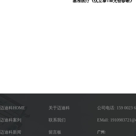
基准医疗《优立泰TM无创诊断》
迈迪科HOME
关于迈迪科
公司电话: 159 0023 6
迈迪科案列
联系我们
EMall: 1910983721@
迈迪科新闻
留言板
广州: